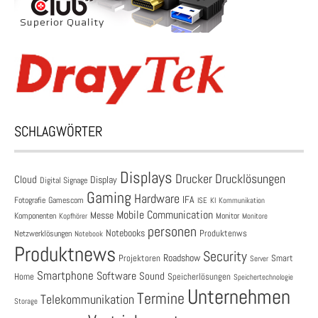
SCHLAGWÖRTER
Displays
Drucklösungen
Drucker
Cloud
Display
Digital Signage
Gaming
Hardware
IFA
Fotografie
Gamescom
ISE
KI
Kommunikation
Mobile Communication
Messe
Komponenten
Monitor
Monitore
Kopfhörer
personen
Notebooks
Produktenws
Netzwerklösungen
Notebook
Produktnews
Security
Roadshow
Projektoren
Smart
Server
Smartphone
Software
Sound
Speicherlösungen
Home
Speichertechnologie
Unternehmen
Termine
Telekommunikation
Storage