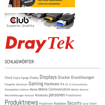
SCHLAGWÖRTER
Displays
Drucklösungen
Drucker
Cloud
Display
Digital Signage
Gaming
Hardware
IFA
Fotografie
Gamescom
ISE
KI
Kommunikation
Mobile Communication
Messe
Komponenten
Monitor
Monitore
Kopfhörer
personen
Notebooks
Produktenws
Netzwerklösungen
Notebook
Produktnews
Security
Roadshow
Projektoren
Smart
Server