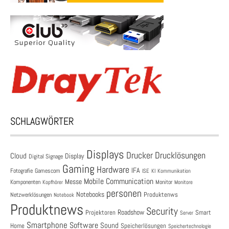
SCHLAGWÖRTER
Displays
Drucklösungen
Drucker
Cloud
Display
Digital Signage
Gaming
Hardware
IFA
Fotografie
Gamescom
ISE
KI
Kommunikation
Mobile Communication
Messe
Komponenten
Monitor
Monitore
Kopfhörer
personen
Notebooks
Produktenws
Netzwerklösungen
Notebook
Produktnews
Security
Roadshow
Projektoren
Smart
Server
Smartphone
Software
Sound
Speicherlösungen
Home
Speichertechnologie