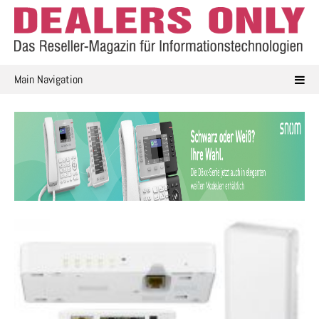
Skip
to
content
Main Navigation