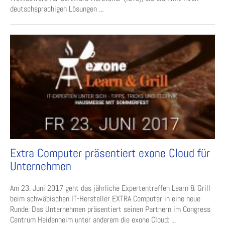
deutschsprachigen Lösungen ...
Extra Computer präsentiert exone Cloud für
Unternehmen
Am 23. Juni 2017 geht das jährliche Expertentreffen Learn & Grill
beim schwäbischen IT-Hersteller EXTRA Computer in eine neue
Runde: Das Unternehmen präsentiert seinen Partnern im Congress
Centrum Heidenheim unter anderem die exone Cloud: ...