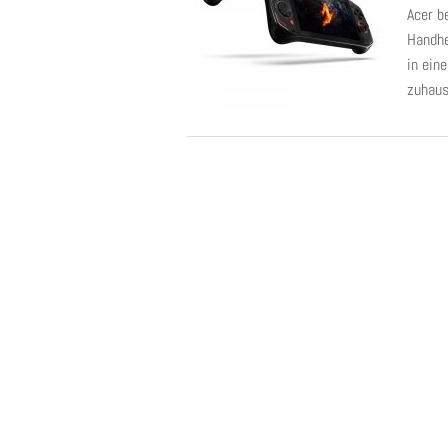
Acer b
Handhe
in ein
zuhaus