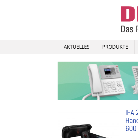
Skip
to
content
AKTUELLES
PRODUKTE
IFA 
Hand
600 