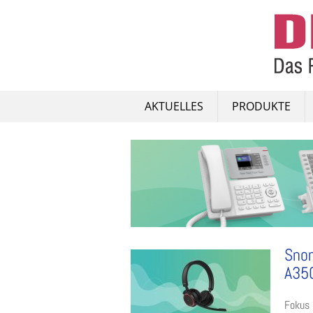
Skip
to
content
AKTUELLES
PRODUKTE
Snom
A35
Fokus 