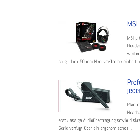
MSI 
MSI pr
Headse
weiter
sorgt dank 50 mm Neodym-Treibereinheit und
Prof
jede
Plantr
Headse
erstklassige Audioübertragung sowie diskre
Serie verfügt über ein ergonomisches, ...