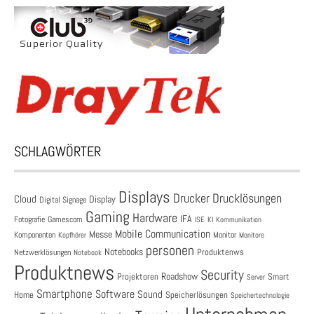
SCHLAGWÖRTER
Displays
Drucklösungen
Drucker
Cloud
Display
Digital Signage
Gaming
Hardware
IFA
Fotografie
Gamescom
ISE
KI
Kommunikation
Mobile Communication
Messe
Komponenten
Monitor
Monitore
Kopfhörer
personen
Notebooks
Produktenws
Netzwerklösungen
Notebook
Produktnews
Security
Roadshow
Projektoren
Smart
Server
Smartphone
Software
Sound
Speicherlösungen
Home
Speichertechnologie