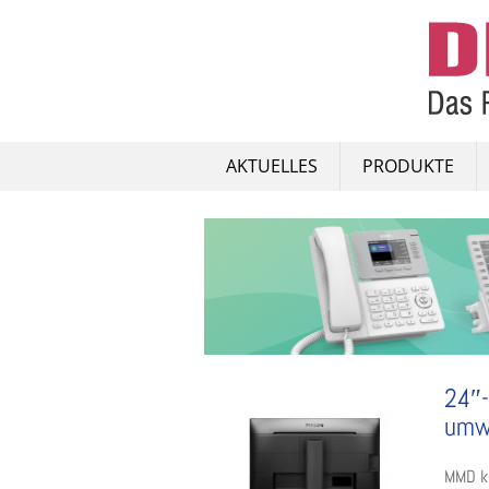
Skip
to
content
AKTUELLES
PRODUKTE
24″-
umw
MMD kü