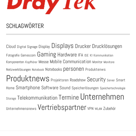
SCHLAGWÖRTER
Displays
Drucklösungen
Drucker
Cloud
Display
Digital Signage
Gaming
Hardware
IFA
Fotografie
Gamescom
ISE
KI
Kommunikation
Mobile Communication
Messe
Komponenten
Monitor
Monitore
Kopfhörer
personen
Notebooks
Produktenws
Netzwerklösungen
Notebook
Produktnews
Security
Roadshow
Projektoren
Smart
Server
Smartphone
Software
Sound
Speicherlösungen
Home
Speichertechnologie
Unternehmen
Termine
Telekommunikation
Storage
Vertriebspartner
Zubehör
Unternehmensnews
VPN
WLAN