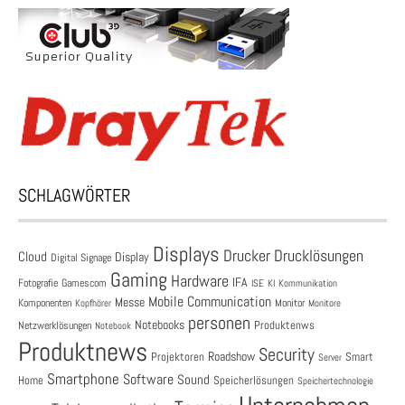
SCHLAGWÖRTER
Displays
Drucklösungen
Drucker
Cloud
Display
Digital Signage
Gaming
Hardware
IFA
Fotografie
Gamescom
ISE
KI
Kommunikation
Mobile Communication
Messe
Komponenten
Monitor
Monitore
Kopfhörer
personen
Notebooks
Produktenws
Netzwerklösungen
Notebook
Produktnews
Security
Roadshow
Projektoren
Smart
Server
Smartphone
Software
Sound
Speicherlösungen
Home
Speichertechnologie