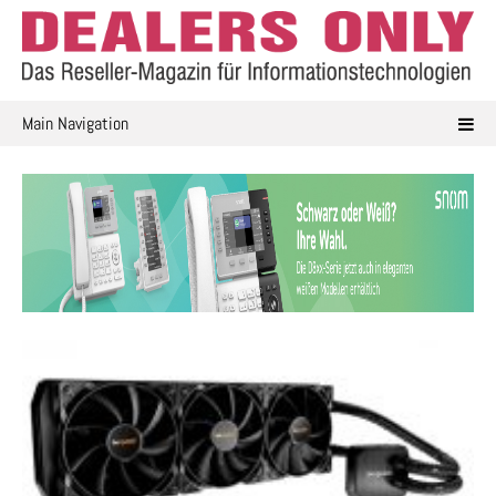
Skip
to
content
Main Navigation