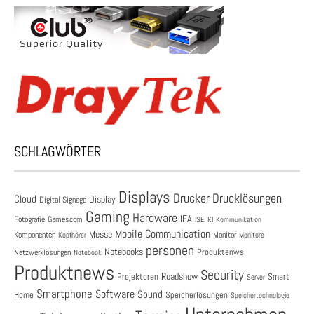
SCHLAGWÖRTER
Displays
Drucklösungen
Drucker
Cloud
Display
Digital Signage
Gaming
Hardware
IFA
Fotografie
Gamescom
ISE
KI
Kommunikation
Mobile Communication
Messe
Komponenten
Monitor
Monitore
Kopfhörer
personen
Notebooks
Produktenws
Netzwerklösungen
Notebook
Produktnews
Security
Roadshow
Projektoren
Smart
Server
Smartphone
Software
Sound
Speicherlösungen
Home
Speichertechnologie