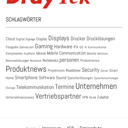
SCHLAGWÖRTER
Displays
Drucklösungen
Drucker
Cloud
Display
Digital Signage
Gaming
Hardware
IFA
Fotografie
Gamescom
ISE
KI
Kommunikation
Mobile Communication
Messe
Komponenten
Monitor
Monitore
Kopfhörer
personen
Notebooks
Produktenws
Netzwerklösungen
Notebook
Produktnews
Security
Roadshow
Projektoren
Smart
Server
Smartphone
Software
Sound
Speicherlösungen
Home
Speichertechnologie
Unternehmen
Termine
Telekommunikation
Storage
Vertriebspartner
Zubehör
Unternehmensnews
VPN
WLAN