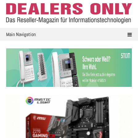
Skip
to
content
Main Navigation