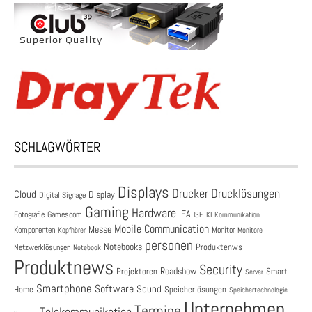
SCHLAGWÖRTER
Displays
Drucklösungen
Drucker
Cloud
Display
Digital Signage
Gaming
Hardware
IFA
Fotografie
Gamescom
ISE
KI
Kommunikation
Mobile Communication
Messe
Komponenten
Monitor
Monitore
Kopfhörer
personen
Notebooks
Produktenws
Netzwerklösungen
Notebook
Produktnews
Security
Roadshow
Projektoren
Smart
Server
Smartphone
Software
Sound
Speicherlösungen
Home
Speichertechnologie
Unternehmen
Termine
Telekommunikation