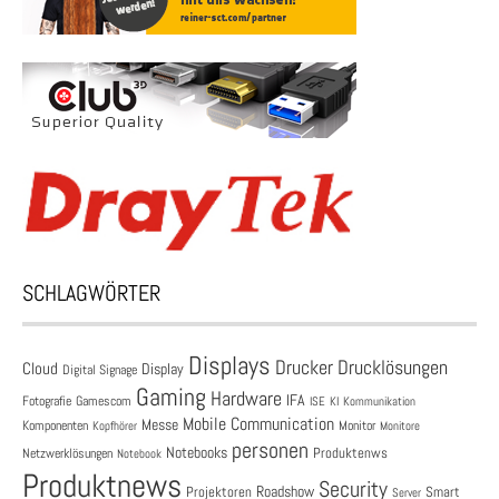
SCHLAGWÖRTER
Displays
Drucklösungen
Drucker
Cloud
Display
Digital Signage
Gaming
Hardware
IFA
Fotografie
Gamescom
ISE
KI
Kommunikation
Mobile Communication
Messe
Komponenten
Monitor
Monitore
Kopfhörer
personen
Notebooks
Produktenws
Netzwerklösungen
Notebook
Produktnews
Security
Roadshow
Projektoren
Smart
Server