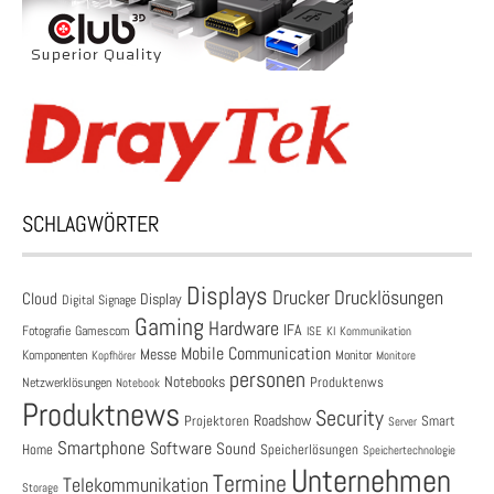
SCHLAGWÖRTER
Displays
Drucklösungen
Drucker
Cloud
Display
Digital Signage
Gaming
Hardware
IFA
Fotografie
Gamescom
ISE
KI
Kommunikation
Mobile Communication
Messe
Komponenten
Monitor
Monitore
Kopfhörer
personen
Notebooks
Produktenws
Netzwerklösungen
Notebook
Produktnews
Security
Roadshow
Projektoren
Smart
Server
Smartphone
Software
Sound
Speicherlösungen
Home
Speichertechnologie
Unternehmen
Termine
Telekommunikation
Storage