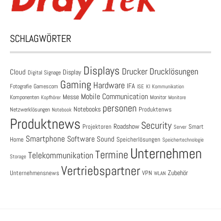
SCHLAGWÖRTER
Displays
Drucklösungen
Drucker
Cloud
Display
Digital Signage
Gaming
Hardware
IFA
Fotografie
Gamescom
ISE
KI
Kommunikation
Mobile Communication
Messe
Komponenten
Monitor
Monitore
Kopfhörer
personen
Notebooks
Produktenws
Netzwerklösungen
Notebook
Produktnews
Security
Roadshow
Projektoren
Smart
Server
Smartphone
Software
Sound
Speicherlösungen
Home
Speichertechnologie
Unternehmen
Termine
Telekommunikation
Storage
Vertriebspartner
Zubehör
Unternehmensnews
VPN
WLAN