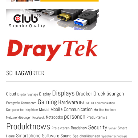
SCHLAGWÖRTER
Displays
Drucklösungen
Drucker
Cloud
Display
Digital Signage
Gaming
Hardware
IFA
Fotografie
Gamescom
ISE
KI
Kommunikation
Mobile Communication
Messe
Komponenten
Monitor
Monitore
Kopfhörer
personen
Notebooks
Produktenws
Netzwerklösungen
Notebook
Produktnews
Security
Roadshow
Projektoren
Smart
Server
Smartphone
Software
Sound
Speicherlösungen
Home
Speichertechnologie