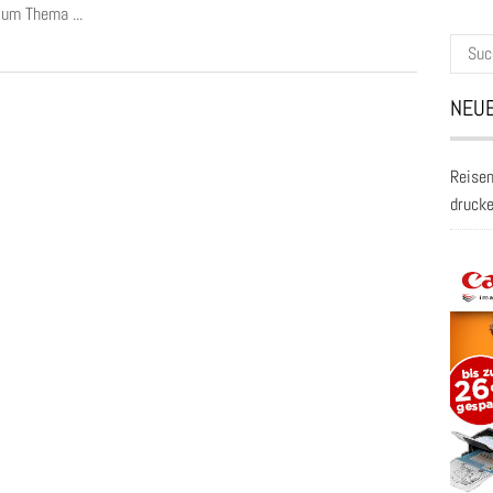
um Thema ...
Suche
nach:
NEUE
Reisen
druck