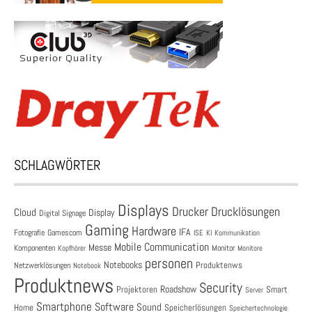
SCHLAGWÖRTER
Displays
Drucklösungen
Drucker
Cloud
Display
Digital Signage
Gaming
Hardware
IFA
Fotografie
Gamescom
ISE
KI
Kommunikation
Mobile Communication
Messe
Komponenten
Monitor
Monitore
Kopfhörer
personen
Notebooks
Produktenws
Netzwerklösungen
Notebook
Produktnews
Security
Roadshow
Projektoren
Smart
Server
Smartphone
Software
Sound
Speicherlösungen
Home
Speichertechnologie