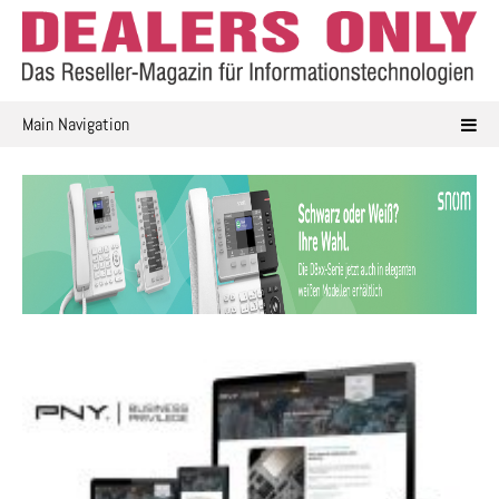
Skip
to
content
Main Navigation