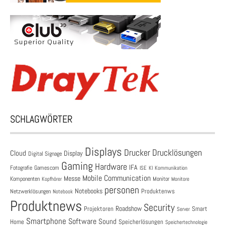
SCHLAGWÖRTER
Displays
Drucklösungen
Drucker
Cloud
Display
Digital Signage
Gaming
Hardware
IFA
Fotografie
Gamescom
ISE
KI
Kommunikation
Mobile Communication
Messe
Komponenten
Monitor
Monitore
Kopfhörer
personen
Notebooks
Produktenws
Netzwerklösungen
Notebook
Produktnews
Security
Roadshow
Projektoren
Smart
Server
Smartphone
Software
Sound
Speicherlösungen
Home
Speichertechnologie