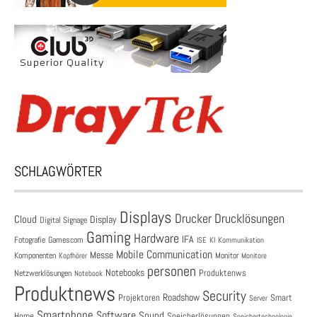
SCHLAGWÖRTER
Displays
Drucklösungen
Drucker
Cloud
Display
Digital Signage
Gaming
Hardware
IFA
Fotografie
Gamescom
ISE
KI
Kommunikation
Mobile Communication
Messe
Komponenten
Monitor
Monitore
Kopfhörer
personen
Notebooks
Produktenws
Netzwerklösungen
Notebook
Produktnews
Security
Roadshow
Projektoren
Smart
Server
Smartphone
Software
Sound
Speicherlösungen
Home
Speichertechnologie