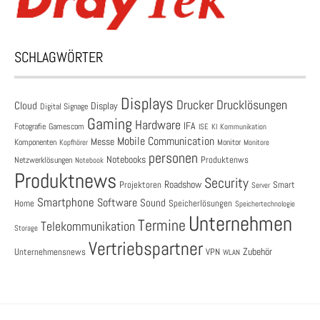
SCHLAGWÖRTER
Displays
Drucklösungen
Drucker
Cloud
Display
Digital Signage
Gaming
Hardware
IFA
Fotografie
Gamescom
ISE
KI
Kommunikation
Mobile Communication
Messe
Komponenten
Monitor
Monitore
Kopfhörer
personen
Notebooks
Produktenws
Netzwerklösungen
Notebook
Produktnews
Security
Roadshow
Projektoren
Smart
Server
Smartphone
Software
Sound
Speicherlösungen
Home
Speichertechnologie
Unternehmen
Termine
Telekommunikation
Storage
Vertriebspartner
Zubehör
Unternehmensnews
VPN
WLAN