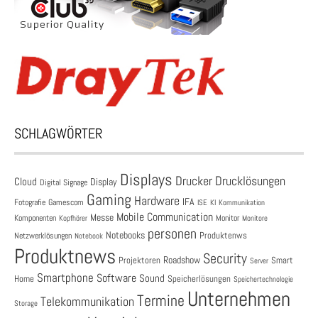
SCHLAGWÖRTER
Displays
Drucklösungen
Drucker
Cloud
Display
Digital Signage
Gaming
Hardware
IFA
Fotografie
Gamescom
ISE
KI
Kommunikation
Mobile Communication
Messe
Komponenten
Monitor
Monitore
Kopfhörer
personen
Notebooks
Produktenws
Netzwerklösungen
Notebook
Produktnews
Security
Roadshow
Projektoren
Smart
Server
Smartphone
Software
Sound
Speicherlösungen
Home
Speichertechnologie
Unternehmen
Termine
Telekommunikation
Storage