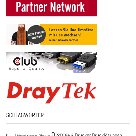
SCHLAGWÖRTER
Displays
Drucklösungen
Drucker
Cloud
Display
Digital Signage