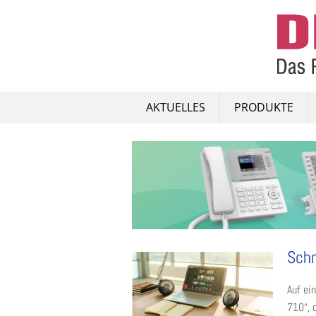
Skip
to
content
AKTUELLES
PRODUKTE
Schn
Auf ei
710“, 