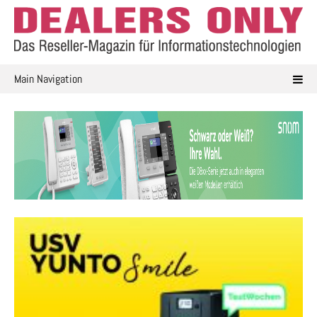
Skip
to
content
Main Navigation