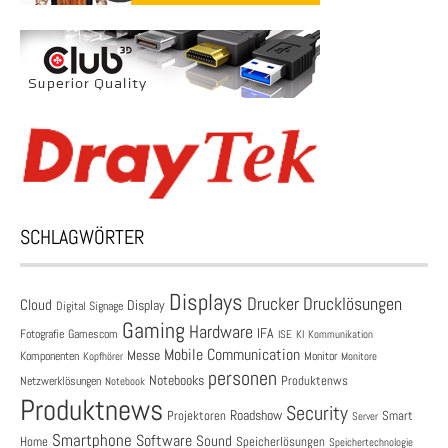
SCHLAGWÖRTER
Displays
Drucklösungen
Drucker
Cloud
Display
Digital Signage
Gaming
Hardware
IFA
Fotografie
Gamescom
ISE
KI
Kommunikation
Mobile Communication
Messe
Komponenten
Monitor
Monitore
Kopfhörer
personen
Notebooks
Produktenws
Netzwerklösungen
Notebook
Produktnews
Security
Roadshow
Projektoren
Smart
Server
Smartphone
Software
Sound
Speicherlösungen
Home
Speichertechnologie