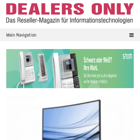
Skip
to
content
Main Navigation