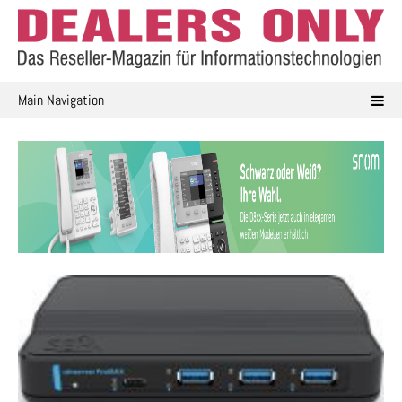
Skip
to
content
Main Navigation