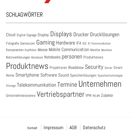
SCHLAGWÖRTER
Displays
Drucklösungen
Drucker
Cloud
Display
Digital Signage
Gaming
Hardware
IFA
Fotografie
Gamescom
ISE
KI
Kommunikation
Mobile Communication
Messe
Komponenten
Monitor
Monitore
Kopfhörer
personen
Notebooks
Produktenws
Netzwerklösungen
Notebook
Produktnews
Security
Roadshow
Projektoren
Smart
Server
Smartphone
Software
Sound
Speicherlösungen
Home
Speichertechnologie
Unternehmen
Termine
Telekommunikation
Storage
Vertriebspartner
Zubehör
Unternehmensnews
VPN
WLAN
Impressum
AGB
Datenschutz
Kontakt