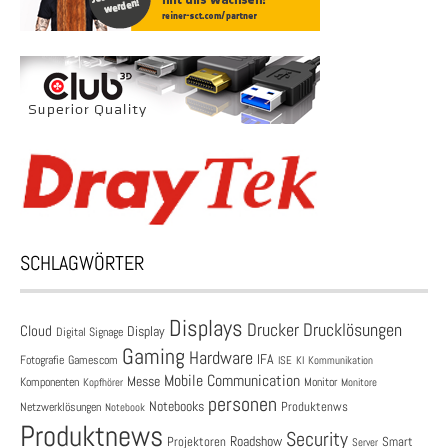
SCHLAGWÖRTER
Displays
Drucklösungen
Drucker
Cloud
Display
Digital Signage
Gaming
Hardware
IFA
Fotografie
Gamescom
ISE
KI
Kommunikation
Mobile Communication
Messe
Komponenten
Monitor
Monitore
Kopfhörer
personen
Notebooks
Produktenws
Netzwerklösungen
Notebook
Produktnews
Security
Roadshow
Projektoren
Smart
Server