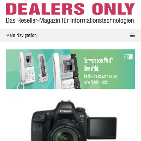
Skip
to
content
Main Navigation