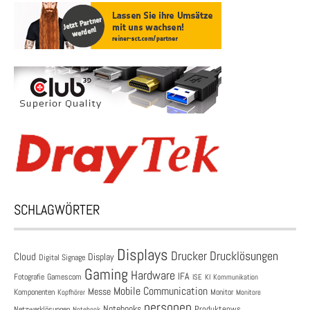
SCHLAGWÖRTER
Displays
Drucklösungen
Drucker
Cloud
Display
Digital Signage
Gaming
Hardware
IFA
Fotografie
Gamescom
ISE
KI
Kommunikation
Mobile Communication
Messe
Komponenten
Monitor
Monitore
Kopfhörer
personen
Notebooks
Produktenws
Netzwerklösungen
Notebook