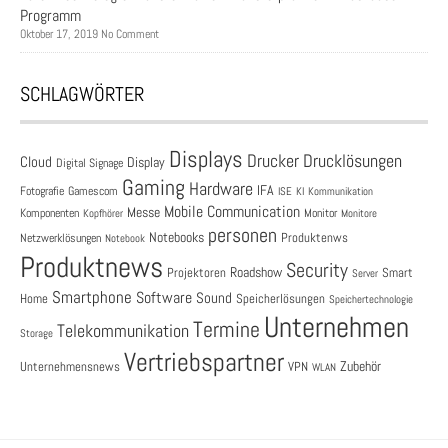
Programm
Oktober 17, 2019 No Comment
SCHLAGWÖRTER
Displays
Drucklösungen
Drucker
Cloud
Display
Digital Signage
Gaming
Hardware
IFA
Fotografie
Gamescom
ISE
KI
Kommunikation
Mobile Communication
Messe
Komponenten
Monitor
Monitore
Kopfhörer
personen
Notebooks
Produktenws
Netzwerklösungen
Notebook
Produktnews
Security
Roadshow
Projektoren
Smart
Server
Smartphone
Software
Sound
Speicherlösungen
Home
Speichertechnologie
Unternehmen
Termine
Telekommunikation
Storage
Vertriebspartner
Zubehör
Unternehmensnews
VPN
WLAN