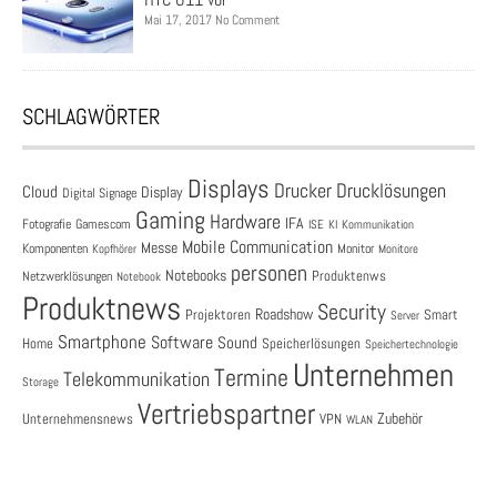
Mai 17, 2017 No Comment
SCHLAGWÖRTER
Displays
Drucklösungen
Drucker
Cloud
Display
Digital Signage
Gaming
Hardware
IFA
Fotografie
Gamescom
ISE
KI
Kommunikation
Mobile Communication
Messe
Komponenten
Monitor
Monitore
Kopfhörer
personen
Notebooks
Produktenws
Netzwerklösungen
Notebook
Produktnews
Security
Roadshow
Projektoren
Smart
Server
Smartphone
Software
Sound
Speicherlösungen
Home
Speichertechnologie
Unternehmen
Termine
Telekommunikation
Storage
Vertriebspartner
Zubehör
Unternehmensnews
VPN
WLAN