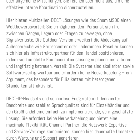
oder allgemeine Mitteilungen. Sie reichen aber nicht aus, um eine
effektive interne Koordination sicherzustellen.
Hier bieten Multizellen-DECT-Lösungen wie das Snom M900 einen
Wettbewerbsvorteil: Sie ermöglichen dem Personal, sich frei
zwischen Gängen, Lagern oder Etagen zu bewegen, ohne
Signalverluste. Die Outdoor-Version erweitert die Abdeckung auf
Außenbereiche wie Gartencenter oder Laderampen. Reseller können
sich hier als Infrastrukturpartner für den Handel positionieren,
indem sie komplette Kommunikationslösungen planen, installieren
und langfristig betreuen. Vorteil: Die Systeme sind skalierbar sowie
Software-seitig wartbar und erfordern keine Neuverkabelung – ein
Argument, das besonders für Filialketten mit heterogenen
Standorten attraktiv ist.
DECT-IP-Headsets und schnurlose Endgeräte mit dedizierter
Bandbreite und stabiler Sprachqualität sind für Einzelhändler und
den Großhandel eine einfach zu implementierende, sehr geschätzte
Lösung. Sie erfordert keine Neuverkabelung und bietet eine
maximale Flexibilität. Channel-Partner, die Netzwerk-Expertise
und Service-Verträge kombinieren, können hier dauerhafte Umsätze
durch Wartung und Support generieren.