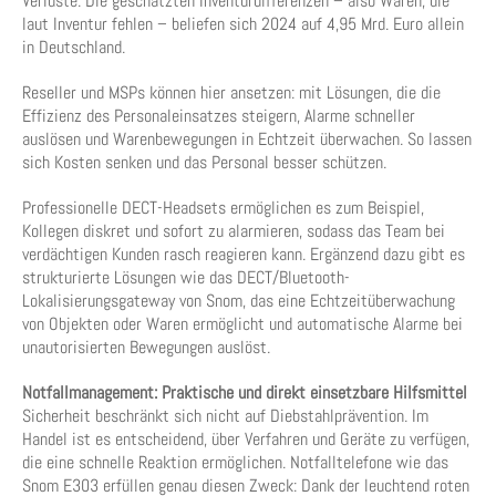
Verluste: Die geschätzten Inventurdifferenzen – also Waren, die
laut Inventur fehlen – beliefen sich 2024 auf 4,95 Mrd. Euro allein
in Deutschland.
Reseller und MSPs können hier ansetzen: mit Lösungen, die die
Effizienz des Personaleinsatzes steigern, Alarme schneller
auslösen und Warenbewegungen in Echtzeit überwachen. So lassen
sich Kosten senken und das Personal besser schützen.
Professionelle DECT-Headsets ermöglichen es zum Beispiel,
Kollegen diskret und sofort zu alarmieren, sodass das Team bei
verdächtigen Kunden rasch reagieren kann. Ergänzend dazu gibt es
strukturierte Lösungen wie das DECT/Bluetooth-
Lokalisierungsgateway von Snom, das eine Echtzeitüberwachung
von Objekten oder Waren ermöglicht und automatische Alarme bei
unautorisierten Bewegungen auslöst.
Notfallmanagement: Praktische und direkt einsetzbare Hilfsmittel
Sicherheit beschränkt sich nicht auf Diebstahlprävention. Im
Handel ist es entscheidend, über Verfahren und Geräte zu verfügen,
die eine schnelle Reaktion ermöglichen. Notfalltelefone wie das
Snom E303 erfüllen genau diesen Zweck: Dank der leuchtend roten