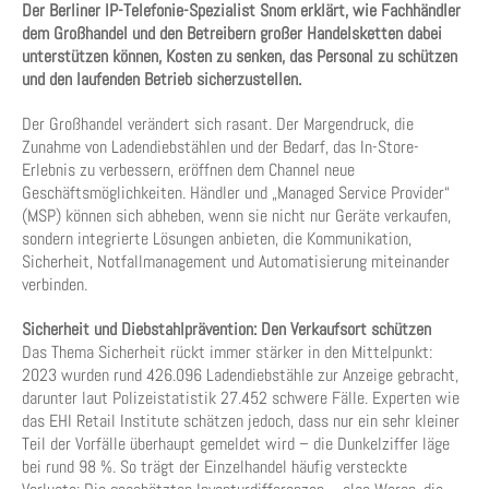
Der Berliner IP-Telefonie-Spezialist Snom erklärt, wie Fachhändler
dem Großhandel und den Betreibern großer Handelsketten dabei
unterstützen können, Kosten zu senken, das Personal zu schützen
und den laufenden Betrieb sicherzustellen.
Der Großhandel verändert sich rasant. Der Margendruck, die
Zunahme von Ladendiebstählen und der Bedarf, das In-Store-
Erlebnis zu verbessern, eröffnen dem Channel neue
Geschäftsmöglichkeiten. Händler und „Managed Service Provider“
(MSP) können sich abheben, wenn sie nicht nur Geräte verkaufen,
sondern integrierte Lösungen anbieten, die Kommunikation,
Sicherheit, Notfallmanagement und Automatisierung miteinander
verbinden.
Sicherheit und Diebstahlprävention: Den Verkaufsort schützen
Das Thema Sicherheit rückt immer stärker in den Mittelpunkt:
2023 wurden rund 426.096 Ladendiebstähle zur Anzeige gebracht,
darunter laut Polizeistatistik 27.452 schwere Fälle. Experten wie
das EHI Retail Institute schätzen jedoch, dass nur ein sehr kleiner
Teil der Vorfälle überhaupt gemeldet wird – die Dunkelziffer läge
bei rund 98 %. So trägt der Einzelhandel häufig versteckte