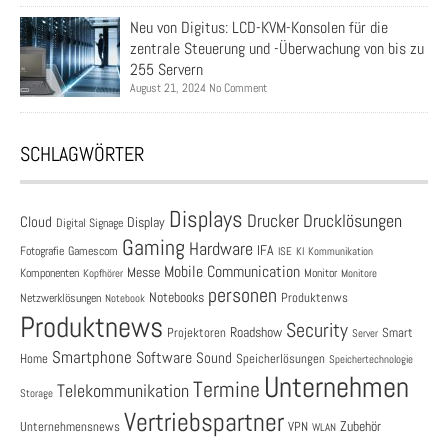
Neu von Digitus: LCD-KVM-Konsolen für die
zentrale Steuerung und -Überwachung von bis zu
255 Servern
August 21, 2024 No Comment
SCHLAGWÖRTER
Displays
Drucklösungen
Drucker
Cloud
Display
Digital Signage
Gaming
Hardware
IFA
Fotografie
Gamescom
ISE
KI
Kommunikation
Mobile Communication
Messe
Komponenten
Monitor
Monitore
Kopfhörer
personen
Notebooks
Produktenws
Netzwerklösungen
Notebook
Produktnews
Security
Roadshow
Projektoren
Smart
Server
Smartphone
Software
Sound
Speicherlösungen
Home
Speichertechnologie
Unternehmen
Termine
Telekommunikation
Storage
Vertriebspartner
Zubehör
Unternehmensnews
VPN
WLAN