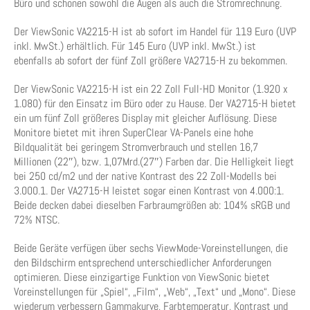
Büro und schonen sowohl die Augen als auch die Stromrechnung.
Der ViewSonic VA2215-H ist ab sofort im Handel für 119 Euro (UVP
inkl. MwSt.) erhältlich. Für 145 Euro (UVP inkl. MwSt.) ist
ebenfalls ab sofort der fünf Zoll größere VA2715-H zu bekommen.
Der ViewSonic VA2215-H ist ein 22 Zoll Full-HD Monitor (1.920 x
1.080) für den Einsatz im Büro oder zu Hause. Der VA2715-H bietet
ein um fünf Zoll größeres Display mit gleicher Auflösung. Diese
Monitore bietet mit ihren SuperClear VA-Panels eine hohe
Bildqualität bei geringem Stromverbrauch und stellen 16,7
Millionen (22″), bzw. 1,07Mrd.(27″) Farben dar. Die Helligkeit liegt
bei 250 cd/m2 und der native Kontrast des 22 Zoll-Modells bei
3.000.1. Der VA2715-H leistet sogar einen Kontrast von 4.000:1.
Beide decken dabei dieselben Farbraumgrößen ab: 104% sRGB und
72% NTSC.
Beide Geräte verfügen über sechs ViewMode-Voreinstellungen, die
den Bildschirm entsprechend unterschiedlicher Anforderungen
optimieren. Diese einzigartige Funktion von ViewSonic bietet
Voreinstellungen für „Spiel“, „Film“, „Web“, „Text“ und „Mono“. Diese
wiederum verbessern Gammakurve, Farbtemperatur, Kontrast und