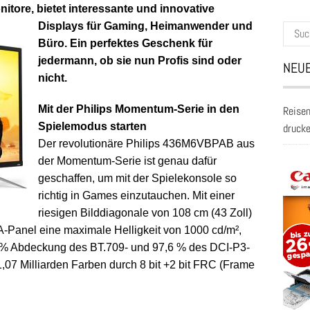
nitore, bietet interessante und innovative
Displays für Gaming, Heimanwende
r und
Suche
Büro. Ein perfektes Geschenk für
nach:
jedermann, ob sie nun Profis sind oder
NEUE
nicht.
Mit der Philips Momentum-Serie in den
Reisen
Spielemodus starten
druck
Der revolutionäre Philips 436M6VBPAB aus
der Momentum-Serie ist genau dafür
geschaffen, um mit der Spielekonsole so
richtig in Games einzutauchen. Mit einer
riesigen Bilddiagonale von 108 cm (43 Zoll)
-Panel eine maximale Helligkeit von 1000 cd/m²,
0 % Abdeckung des BT.709- und 97,6 % des DCI-P3-
,07 Milliarden Farben durch 8 bit +2 bit FRC (Frame