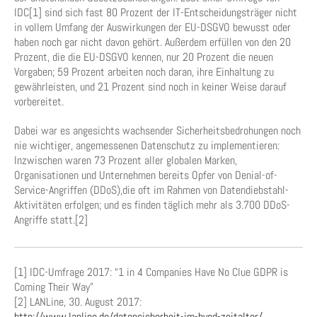
IDC[1] sind sich fast 80 Prozent der IT-Entscheidungsträger nicht
in vollem Umfang der Auswirkungen der EU-DSGVO bewusst oder
haben noch gar nicht davon gehört. Außerdem erfüllen von den 20
Prozent, die die EU-DSGVO kennen, nur 20 Prozent die neuen
Vorgaben; 59 Prozent arbeiten noch daran, ihre Einhaltung zu
gewährleisten, und 21 Prozent sind noch in keiner Weise darauf
vorbereitet.
Dabei war es angesichts wachsender Sicherheitsbedrohungen noch
nie wichtiger, angemessenen Datenschutz zu implementieren:
Inzwischen waren 73 Prozent aller globalen Marken,
Organisationen und Unternehmen bereits Opfer von Denial-of-
Service-Angriffen (DDoS),die oft im Rahmen von Datendiebstahl-
Aktivitäten erfolgen; und es finden täglich mehr als 3.700 DDoS-
Angriffe statt.[2]
[1] IDC-Umfrage 2017: “1 in 4 Companies Have No Clue GDPR is
Coming Their Way”
[2] LANLine, 30. August 2017:
http://www.lanline.de/datensicherheit-im-byod-zeitalter/