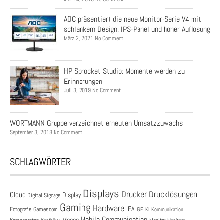
AOC präsentiert die neue Monitor-Serie V4 mit
schlankem Design, IPS-Panel und hoher Auflösung
März 2, 2021 No Comment
HP Sprocket Studio: Momente werden zu
Erinnerungen
Juli 3, 2019 No Comment
WORTMANN Gruppe verzeichnet erneuten Umsatzzuwachs
September 3, 2018 No Comment
SCHLAGWÖRTER
Displays
Drucklösungen
Drucker
Cloud
Display
Digital Signage
Gaming
Hardware
IFA
Fotografie
Gamescom
ISE
KI
Kommunikation
Mobile Communication
Messe