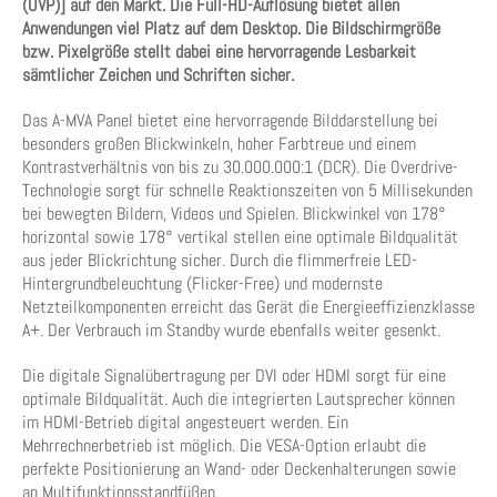
(UVP)] auf den Markt. Die Full-HD-Auflösung bietet allen
Anwendungen viel Platz auf dem Desktop. Die Bildschirmgröße
bzw. Pixelgröße stellt dabei eine hervorragende Lesbarkeit
sämtlicher Zeichen und Schriften sicher.
Das A-MVA Panel bietet eine hervorragende Bilddarstellung bei
besonders großen Blickwinkeln, hoher Farbtreue und einem
Kontrastverhältnis von bis zu 30.000.000:1 (DCR). Die Overdrive-
Technologie sorgt für schnelle Reaktionszeiten von 5 Millisekunden
bei bewegten Bildern, Videos und Spielen. Blickwinkel von 178°
horizontal sowie 178° vertikal stellen eine optimale Bildqualität
aus jeder Blickrichtung sicher. Durch die flimmerfreie LED-
Hintergrundbeleuchtung (Flicker-Free) und modernste
Netzteilkomponenten erreicht das Gerät die Energieeffizienzklasse
A+. Der Verbrauch im Standby wurde ebenfalls weiter gesenkt.
Die digitale Signalübertragung per DVI oder HDMI sorgt für eine
optimale Bildqualität. Auch die integrierten Lautsprecher können
im HDMI-Betrieb digital angesteuert werden. Ein
Mehrrechnerbetrieb ist möglich. Die VESA-Option erlaubt die
perfekte Positionierung an Wand- oder Deckenhalterungen sowie
an Multifunktionsstandfüßen.