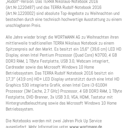
„Rudolf“-Version. Das TERRA Nikolaus-Notebook 2016
(Art.Nr.1220487) und das TERRA Rudolf-Notebook 2016
(Art.Nr.1220002) sind absolute Top-Angebote zu Weihnachten und
bestechen durch eine technisch hochwertige Ausstattung zu einem
unschlagbaren Preis.
Alle Jahre wieder bringt die WORTMANN AG zu Weihnachten ihren
mittlerweile traditionellen TERRA Nikolaus Notebook zu einem
Spitzenpreis auf den Markt. Es besitzt ein 15,6″ (39,6 cm) LED HD
Display, einen Intel Pentium Prozessor (Quad Core) N3700, 4 GB
DDR3 RAM, 1 TByte Festplatte, USB 3.0, Webcam integriert,
Cardreader sowie das Microsoft Windows 10 Home
Betriebssystem. Das TERRA Rudolf Notebook 2016 besitzt ein
17,3″ (43,9 cm) HD+ LED Display unterstützt durch eine Intel HD
Graphics 530 integrierte Grafik, einen Intel Core i3-6100H
Prozessor (3M Cache, 2.7 GHz) Prozessor, 4 GB DDR3 RAM, 1 TByte
Festplatte, DVD-Brenner, 3x USB 3.0, VGA, HDMI, Tastatur mit
Hintergrundbeleuchtung sowie das Microsoft Windows 10 Home
Betriebssystem.
Die Notebooks werden mit zwei Jahren Pick Up Service
ausgeliefert. Mehr Information unter
www.wortmann.de
.