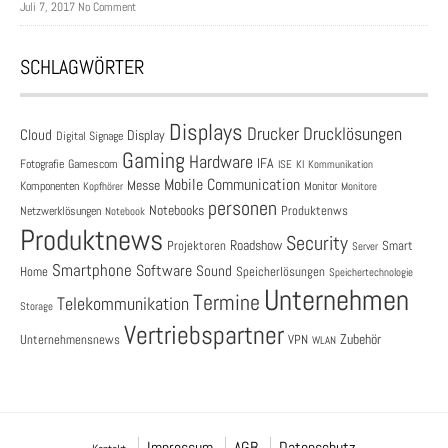
Juli 7, 2017 No Comment
SCHLAGWÖRTER
Displays
Drucklösungen
Drucker
Cloud
Display
Digital Signage
Gaming
Hardware
IFA
Fotografie
Gamescom
ISE
KI
Kommunikation
Mobile Communication
Messe
Komponenten
Monitor
Monitore
Kopfhörer
personen
Notebooks
Produktenws
Netzwerklösungen
Notebook
Produktnews
Security
Roadshow
Projektoren
Smart
Server
Smartphone
Software
Sound
Speicherlösungen
Home
Speichertechnologie
Unternehmen
Termine
Telekommunikation
Storage
Vertriebspartner
Zubehör
Unternehmensnews
VPN
WLAN
Impressum
AGB
Datenschutz