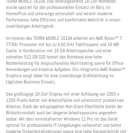
TERRA MOBILE 1610A. Das leistungsstarke 16-Zoll-Notebook
wurde speziell für den professionellen Einsatz im Büro, im
Homeoffice und unterwegs entwickelt und vereint moderne
Performance, hohe Effizienz und komfortable Mobilität in einem
zuverlässigen Arbeitsgerät.
Im Inneren des TERRA MOBILE 1610A arbeitet ein AMD Ryzen™ 7
7730U Prozessor mit bis zu 4,50 GHz Taktfrequenz und 16 MB
Cache. In Kombination mit 16 GB Arbeitsspeicher und einer
schnellen 512 GB SSD bietet das Notebook eine hohe
Rechenleistung für anspruchsvolles Multitasking sowie für Office-
Anwendungen und kreative Aufgaben. Die integrierte AMD Radeon™
Graphics sorgt dabei für eine zuverlässige Grafikleistung im
täglichen Business-Einsatz.
Das großzügige 16-Zoll-Display mit einer Auflösung von 1920 x
1200 Pixeln bietet viel Arbeitsfläche und unterstützt produktives
Arbeiten. Dank der entspiegelten Non-Glare-Oberfläche bleibt der
Bildschirminhalt auch bei längeren Arbeitssessions angenehm
lesbar. Mit dem vorinstallierten Windows 11 Pro ist das Gerät
optimal für professionelle IT-Umgebungen vorbereitet und bietet
moderne Sicherheitsfunktionen sowie eine hohe Kompatibilität mit