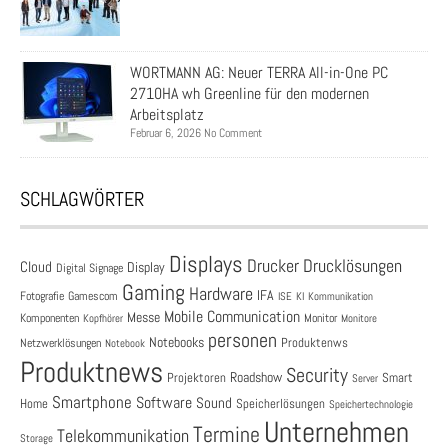
WORTMANN AG: Neuer TERRA All-in-One PC
2710HA wh Greenline für den modernen
Arbeitsplatz
Februar 6, 2026 No Comment
SCHLAGWÖRTER
Displays
Drucklösungen
Drucker
Cloud
Display
Digital Signage
Gaming
Hardware
IFA
Fotografie
Gamescom
ISE
KI
Kommunikation
Mobile Communication
Messe
Komponenten
Monitor
Monitore
Kopfhörer
personen
Notebooks
Produktenws
Netzwerklösungen
Notebook
Produktnews
Security
Roadshow
Projektoren
Smart
Server
Smartphone
Software
Sound
Speicherlösungen
Home
Speichertechnologie
Unternehmen
Termine
Telekommunikation
Storage