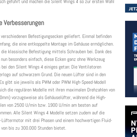
usch geführt und machen die Silent Wings 4 so zur ersten Wahl
e Verbesserungen
 verschiedenen Befestigungsecken geliefert. Einmal befinden
mfang, die eine entkoppelte Montage im Gehäuse ermöglichen.
 die klassische Befestigung mittels Schrauben bei. Dank des
s nun besonders einfach, diese Ecken ganz ohne Werkzeug
 bei den Silent Wings 4 einiges getan: Die Ventilatoren
erlogo auf schwarzem Grund. Die neuen Lüfter sind in den
 Es gibt sie jeweils als PWM oder PWM High-Speed-Modell
sich die regulären Modelle mit ihren maximalen Drehzahlen von
m) vorzugsweise als Gehäuselüfter, während die High-
hlen von 2500 U/min bzw. 1900 U/min am besten auf
mmen. Alle Silent Wings 4 Modelle setzen zudem auf die
-Lüftermotor mit drei Phasen und einem hochwertigen Fluid-
 von bis zu 300.000 Stunden bietet.