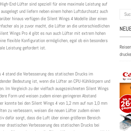
High-End-Lüfter sind speziell für eine maximale Leistung auf
 ausgelegt und liefern neben einem hohen Luftdurchsatz auch
Suche
rüber hinaus verfügen die Silent Wings 4 Modelle über einen
nach:
acher als je zuvor macht, die Lüfter an die unterschiedlichen
NEUE
ilent Wings Pro 4 gibt es nun auch Lüfter mit extrem hohen
ine flexible Konfiguration ermöglichen, egal ob ein besonders
Reisen
le Leistung gefordert ist.
druck
s 4 stand die Verbesserung des statischen Drucks im
idender Bedeutung ist, wenn die Lüfter an CPU-Kühlkörpern und
n. Im Vergleich zu der vielfach ausgezeichneten Silent Wings
andere Form und weisen zudem einen geringeren Abstand
er konnte bei den Silent Wings 4 von 1,2 mm auf nun 1,0 mm
ten zu verbessern, weisen die neuen Lüfter zudem einen
tiv dafür sorgt, dass die Luft über einen größeren Bereich
iner drastischen Verbesserung des statischen Drucks bei