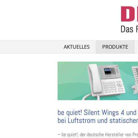
Skip
to
content
AKTUELLES
PRODUKTE
be quiet! Silent Wings 4 un
bei Luftstrom und statische
– be quiet!, der deutsche Hersteller von P