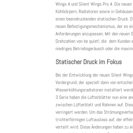
Wings 4 und Silent Wings Pro 4. Die neuen 
Kühlkörpern, Radiatoren sowie in Gehäusen
einen beeindruckenden statischen Druck. Da
neuen Befestigungsmechanismus, der es einf
Anforderungen anzupassen. Mit den neuen S
Drehzahlen von be quiet!, die dem Kunden e
niedriges Betriebsgeräusch oder die maxima
Statischer Druck im Fokus
Bei der Entwicklung der neuen Silent Wing
Vordergrund, der speziell dann von entsche
Wasserkühlungsradiatoren installiert werde
3 Serie haben die Lüfterblätter nun eine 
zwischen Lüfterblatt und Rahmen auf. Dies
verringert werden. Um das Strömungsverhal
trichterförmigen Luftauslass auf, der effek
verteilt wird. Diese Änderungen haben zu e