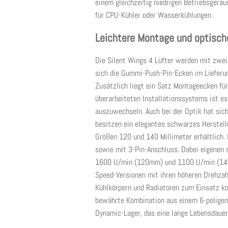
einem gleichzeitig niedrigen Betriebsgerä
für CPU-Kühler oder Wasserkühlungen.
Leichtere Montage und optisch
Die Silent Wings 4 Lüfter werden mit zwei
sich die Gummi-Push-Pin-Ecken im Lieferu
Zusätzlich liegt ein Satz Montageecken für
überarbeiteten Installationssystems ist e
auszuwechseln. Auch bei der Optik hat sich
besitzen ein elegantes schwarzes Herstell
Größen 120 und 140 Millimeter erhältlich.
sowie mit 3-Pin-Anschluss. Dabei eigenen 
1600 U/min (120mm) und 1100 U/min (140m
Speed-Versionen mit ihren höheren Drehza
Kühlkörpern und Radiatoren zum Einsatz ko
bewährte Kombination aus einem 6-poligen
Dynamic-Lager, das eine lange Lebensdauer