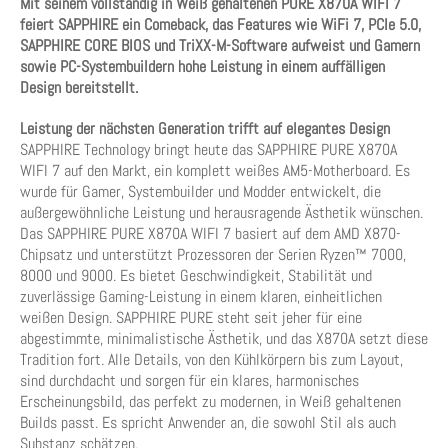
Mit seinem vollständig in Weiß gehaltenen PURE X870A WIFI 7
feiert SAPPHIRE ein Comeback, das Features wie WiFi 7, PCIe 5.0,
SAPPHIRE CORE BIOS und TriXX-M-Software aufweist und Gamern
sowie PC-Systembuildern hohe Leistung in einem auffälligen
Design bereitstellt.
Leistung der nächsten Generation trifft auf elegantes Design
SAPPHIRE Technology bringt heute das SAPPHIRE PURE X870A
WIFI 7 auf den Markt, ein komplett weißes AM5-Motherboard. Es
wurde für Gamer, Systembuilder und Modder entwickelt, die
außergewöhnliche Leistung und herausragende Ästhetik wünschen.
Das SAPPHIRE PURE X870A WIFI 7 basiert auf dem AMD X870-
Chipsatz und unterstützt Prozessoren der Serien Ryzen™ 7000,
8000 und 9000. Es bietet Geschwindigkeit, Stabilität und
zuverlässige Gaming-Leistung in einem klaren, einheitlichen
weißen Design. SAPPHIRE PURE steht seit jeher für eine
abgestimmte, minimalistische Ästhetik, und das X870A setzt diese
Tradition fort. Alle Details, von den Kühlkörpern bis zum Layout,
sind durchdacht und sorgen für ein klares, harmonisches
Erscheinungsbild, das perfekt zu modernen, in Weiß gehaltenen
Builds passt. Es spricht Anwender an, die sowohl Stil als auch
Substanz schätzen.