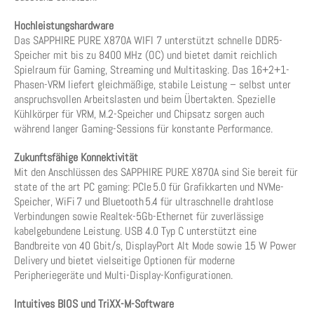
Hochleistungshardware
Das SAPPHIRE PURE X870A WIFI 7 unterstützt schnelle DDR5-
Speicher mit bis zu 8400 MHz (OC) und bietet damit reichlich
Spielraum für Gaming, Streaming und Multitasking. Das 16+2+1-
Phasen-VRM liefert gleichmäßige, stabile Leistung – selbst unter
anspruchsvollen Arbeitslasten und beim Übertakten. Spezielle
Kühlkörper für VRM, M.2-Speicher und Chipsatz sorgen auch
während langer Gaming-Sessions für konstante Performance.
Zukunftsfähige Konnektivität
Mit den Anschlüssen des SAPPHIRE PURE X870A sind Sie bereit für
state of the art PC gaming: PCIe 5.0 für Grafikkarten und NVMe-
Speicher, WiFi 7 und Bluetooth 5.4 für ultraschnelle drahtlose
Verbindungen sowie Realtek-5Gb-Ethernet für zuverlässige
kabelgebundene Leistung. USB 4.0 Typ C unterstützt eine
Bandbreite von 40 Gbit/s, DisplayPort Alt Mode sowie 15 W Power
Delivery und bietet vielseitige Optionen für moderne
Peripheriegeräte und Multi-Display-Konfigurationen.
Intuitives BIOS und TriXX-M-Software