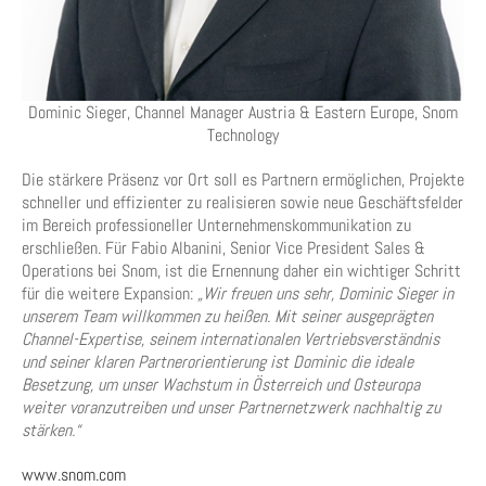
Dominic Sieger, Channel Manager Austria & Eastern Europe, Snom
Technology
Die stärkere Präsenz vor Ort soll es Partnern ermöglichen, Projekte
schneller und effizienter zu realisieren sowie neue Geschäftsfelder
im Bereich professioneller Unternehmenskommunikation zu
erschließen. Für Fabio Albanini, Senior Vice President Sales &
Operations bei Snom, ist die Ernennung daher ein wichtiger Schritt
für die weitere Expansion:
„Wir freuen uns sehr, Dominic Sieger in
unserem Team willkommen zu heißen. Mit seiner ausgeprägten
Channel-Expertise, seinem internationalen Vertriebsverständnis
und seiner klaren Partnerorientierung ist Dominic die ideale
Besetzung, um unser Wachstum in Österreich und Osteuropa
weiter voranzutreiben und unser Partnernetzwerk nachhaltig zu
stärken.“
www.snom.com